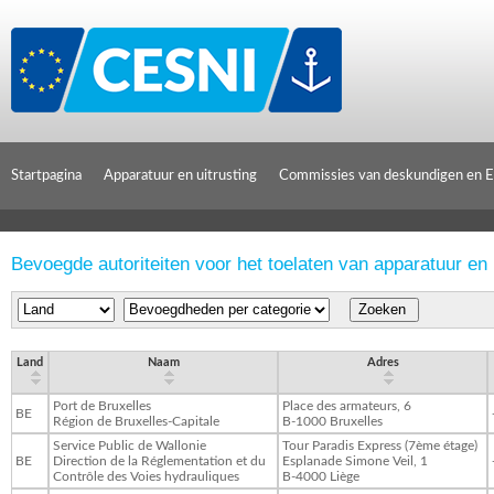
Cookies beheer paneel
Startpagina
Apparatuur en uitrusting
Commissies van deskundigen en 
Bevoegde autoriteiten voor het toelaten van apparatuur en 
Land
Naam
Adres
Port de Bruxelles
Place des armateurs, 6
BE
Région de Bruxelles-Capitale
B-1000 Bruxelles
Service Public de Wallonie
Tour Paradis Express (7ème étage)
BE
Direction de la Réglementation et du
Esplanade Simone Veil, 1
Contrôle des Voies hydrauliques
B-4000 Liège