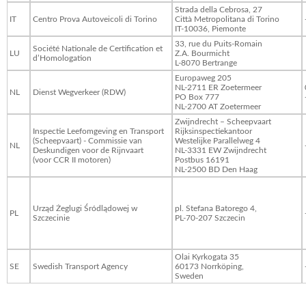
Strada della Cebrosa, 27
IT
Centro Prova Autoveicoli di Torino
Città Metropolitana di Torino
IT-10036, Piemonte
33, rue du Puits-Romain
Société Nationale de Certification et
LU
Z.A. Bourmicht
d’Homologation
L-8070 Bertrange
Europaweg 205
NL-2711 ER Zoetermeer
NL
Dienst Wegverkeer (RDW)
PO Box 777
NL-2700 AT Zoetermeer
Zwijndrecht – Scheepvaart
Inspectie Leefomgeving en Transport
Rijksinspectiekantoor
(Scheepvaart) - Commissie van
Westelijke Parallelweg 4
NL
Deskundigen voor de Rijnvaart
NL-3331 EW Zwijndrecht
(voor CCR II motoren)
Postbus 16191
NL-2500 BD Den Haag
Urząd Żeglugi Śródlądowej w
pl. Stefana Batorego 4,
PL
Szczecinie
PL-70-207 Szczecin
Olai Kyrkogata 35
SE
Swedish Transport Agency
60173 Norrköping,
Sweden