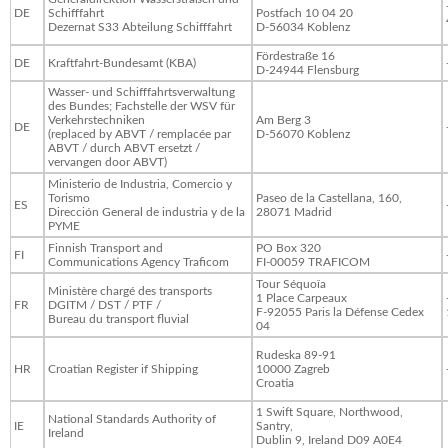
DE
Schifffahrt
Postfach 10 04 20
Dezernat S33 Abteilung Schifffahrt
D-56034 Koblenz
Fördestraße 16
DE
Kraftfahrt-Bundesamt (KBA)
D-24944 Flensburg
Wasser- und Schifffahrtsverwaltung
des Bundes; Fachstelle der WSV für
Verkehrstechniken
Am Berg 3
DE
(replaced by ABVT / remplacée par
D-56070 Koblenz
ABVT / durch ABVT ersetzt /
vervangen door ABVT)
Ministerio de Industria, Comercio y
Torismo
Paseo de la Castellana, 160,
ES
Dirección General de industria y de la
28071 Madrid
PYME
Finnish Transport and
PO Box 320
FI
Communications Agency Traficom
FI-00059 TRAFICOM
Tour Séquoïa
Ministère chargé des transports
1 Place Carpeaux
FR
DGITM / DST / PTF /
F-92055 Paris la Défense Cedex
Bureau du transport fluvial
04
Rudeska 89-91
HR
Croatian Register if Shipping
10000 Zagreb
Croatia
1 Swift Square, Northwood,
National Standards Authority of
IE
Santry,
Ireland
Dublin 9, Ireland D09 A0E4