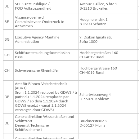
SPF Santé Publique /
Avenue Galilée, 5 bte 2
BE
FOD Volksgezondheid
B-1210 Bruxelles
Vlaamse overheid
Hoogmolendijk 1
BE
Commissie voor Onderzoek te
B-2900 Schoten
Antwerpen
Executive Agency Maritime
9, Diakon Ignatii str.
BG
Administration
Sofia 1000
Schiffsuntersuchungskommission
Hochbergerstraßen 160
CH
Basel
CH-4019 Basel
Hochbergerstrasse 160
CH
Schweizerische Rheinhäfen
CH-4019 Basel
Amt für Binnen-Verkehrstechnik
(ABVT)
(from 1.1.2024 replaced by GDWS / à
Schartwiesenweg 4
DE
partir du 1.1.2024 remplacée par
D-56070 Koblenz
GDWS / ab dem 1.1.2024 durch
GDWS ersetzt / vanaf 1.1.2024
vervangen door GDWS)
Generaldirektion Wasserstraßen und
Schifffahrt
Brucknerstraße 2
DE
Dezernat Technische
D-55127 Mainz
Schiffssicherheit
Generaldirektion Wasserstraßen und